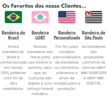
Os Favoritos dos nosso Clientes...
Bandeira do
Bandeira
Bandeira
Bandeira de
Brasil
LGBT
Personalizada
São Paulo
Nossa
Nossas
Por fim, para
As bandeiras
bandeira do
bandeiras são
modelos
são
Brasil é
feitas para
personalizados
produzidas
confeccionada
uso interno e
de bandeiras
conforme as
em tecido
externo, visto
ou tamanhos,
normas ABNT
100% poliéster
que, as
utilizamos o
NBR 16286:2019
com fio de
costuras são
envio de
e ABNT NBR
alta
duplas e com
modelo para a
16287:19.
resistência.
reforço lateral
produção.
metálico.