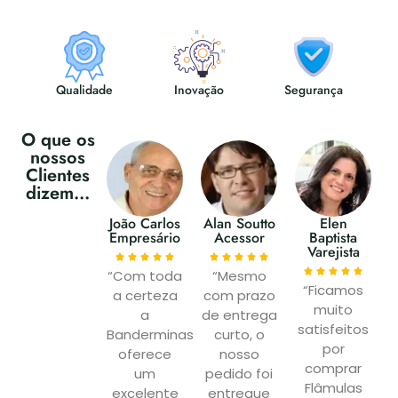
Qualidade
Inovação
Segurança
O que os
nossos
Clientes
dizem...
João Carlos
Alan Soutto
Elen
Empresário
Acessor
Baptista
Varejista
“Com toda
“Mesmo
“Ficamos
a certeza
com prazo
muito
a
de entrega
satisfeitos
Banderminas
curto, o
por
oferece
nosso
comprar
um
pedido foi
Flâmulas
excelente
entregue