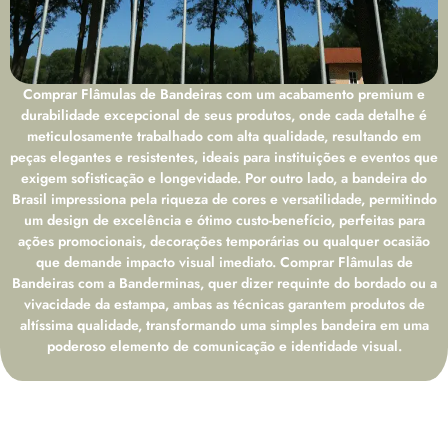
Comprar Flâmulas de Bandeiras com um acabamento premium e
durabilidade excepcional de seus produtos, onde cada detalhe é
meticulosamente trabalhado com alta qualidade, resultando em
peças elegantes e resistentes, ideais para instituições e eventos que
exigem sofisticação e longevidade. Por outro lado, a bandeira do
Brasil impressiona pela riqueza de cores e versatilidade, permitindo
um design de excelência e ótimo custo-benefício, perfeitas para
ações promocionais, decorações temporárias ou qualquer ocasião
que demande impacto visual imediato. Comprar Flâmulas de
Bandeiras com a Banderminas, quer dizer requinte do bordado ou a
vivacidade da estampa, ambas as técnicas garantem produtos de
altíssima qualidade, transformando uma simples bandeira em uma
poderoso elemento de comunicação e identidade visual.