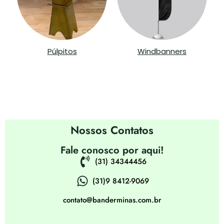
Púlpitos
Windbanners
Contatos
Nossos Contatos
Fale conosco por aqui!
(31) 34344456
(31)9 8412-9069
contato@banderminas.com.br