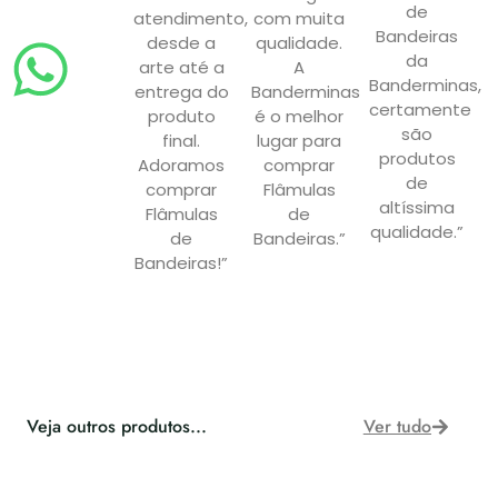
de
atendimento,
com muita
Bandeiras
desde a
qualidade.
da
arte até a
A
Banderminas,
entrega do
Banderminas
certamente
produto
é o melhor
são
final.
lugar para
produtos
Adoramos
comprar
de
comprar
Flâmulas
altíssima
Flâmulas
de
qualidade.”
de
Bandeiras.”
Bandeiras!”
Veja outros produtos...
Ver tudo