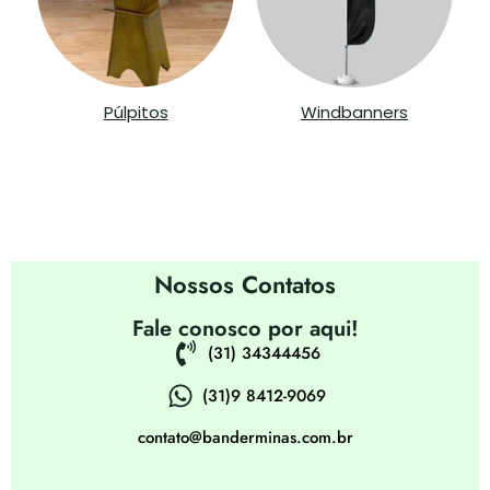
Púlpitos
Windbanners
Contatos
Nossos Contatos
Fale conosco por aqui!
(31) 34344456
(31)9 8412-9069
contato@banderminas.com.br