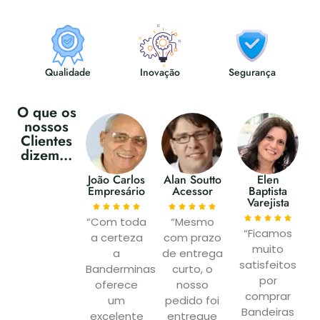
Qualidade
Inovação
Segurança
O que os
nossos
Clientes
dizem...
João Carlos
Alan Soutto
Elen
Empresário
Acessor
Baptista
Varejista
“Com toda
“Mesmo
“Ficamos
a certeza
com prazo
muito
a
de entrega
satisfeitos
Banderminas
curto, o
por
oferece
nosso
comprar
um
pedido foi
Bandeiras
excelente
entregue