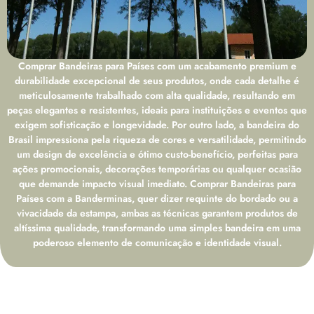
Comprar Bandeiras para Países com um acabamento premium e
durabilidade excepcional de seus produtos, onde cada detalhe é
meticulosamente trabalhado com alta qualidade, resultando em
peças elegantes e resistentes, ideais para instituições e eventos que
exigem sofisticação e longevidade. Por outro lado, a bandeira do
Brasil impressiona pela riqueza de cores e versatilidade, permitindo
um design de excelência e ótimo custo-benefício, perfeitas para
ações promocionais, decorações temporárias ou qualquer ocasião
que demande impacto visual imediato. Comprar Bandeiras para
Países com a Banderminas, quer dizer requinte do bordado ou a
vivacidade da estampa, ambas as técnicas garantem produtos de
altíssima qualidade, transformando uma simples bandeira em uma
poderoso elemento de comunicação e identidade visual.