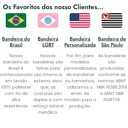
Os Favoritos dos nosso Clientes...
Bandeira do
Bandeira
Bandeira
Bandeira de
Brasil
LGBT
Personalizada
São Paulo
Nossa
Nossas
Por fim, para
As bandeiras
bandeira do
bandeiras são
modelos
são
Brasil é
feitas para
personalizados
produzidas
confeccionada
uso interno e
de bandeiras
conforme as
em tecido
externo, visto
ou tamanhos,
normas ABNT
100% poliéster
que, as
utilizamos o
NBR 16286:2019
com fio de
costuras são
envio de
e ABNT NBR
alta
duplas e com
modelo para a
16287:19.
resistência.
reforço lateral
produção.
metálico.