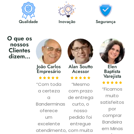
Qualidade
Inovação
Segurança
O que os
nossos
Clientes
dizem...
João Carlos
Alan Soutto
Elen
Empresário
Acessor
Baptista
Varejista
“Com toda
“Mesmo
“Ficamos
a certeza
com prazo
muito
a
de entrega
satisfeitos
Banderminas
curto, o
por
oferece
nosso
comprar
um
pedido foi
Bandeira
excelente
entregue
em Minas
atendimento,
com muita