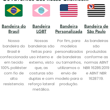
Bandeira do
Bandeira
Bandeira
Bandeira de
Brasil
LGBT
Personalizada
São Paulo
Nossa
Nossas
Por fim, para
As bandeiras
bandeira do
bandeiras são
modelos
são
Brasil é
feitas para
personalizados
produzidas
confeccionada
uso interno e
de bandeiras
conforme as
em tecido
externo, visto
ou tamanhos,
normas ABNT
100% poliéster
que, as
utilizamos o
NBR 16286:2019
com fio de
costuras são
envio de
e ABNT NBR
alta
duplas e com
modelo para a
16287:19.
resistencia.
reforço lateral
produção.
metálico.