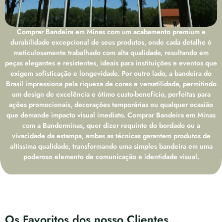
Comprar Bandeira em Minas com um acabamento premium e
durabilidade excepcional de seus produtos, onde cada detalhe é
meticulosamente trabalhado com alta qualidade, resultando em
peças elegantes e resistentes, ideais para instituições e eventos que
exigem sofisticação e longevidade. Por outro lado, a bandeira do
Brasil impressiona pela riqueza de cores e versatilidade, permitindo
um design de excelência e ótimo custo-benefício, perfeitas para
ações promocionais, decorações temporárias ou qualquer ocasião
que demande impacto visual imediato. Comprar Bandeira em Minas
com a Banderminas, quer dizer requinte do bordado ou a
vivacidade da estampa, ambas as técnicas garantem produtos de
altíssima qualidade, transformando uma simples bandeira em uma
poderoso elemento de comunicação e identidade visual.
Os Favoritos dos nosso Clientes...