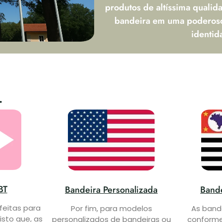
produtos de altíssima quali
bandeira em uma poderos
identid
.
BT
Bandeira Personalizada
Bande
feitas para
Por fim, para modelos
As band
isto que, as
personalizados de bandeiras ou
conforme