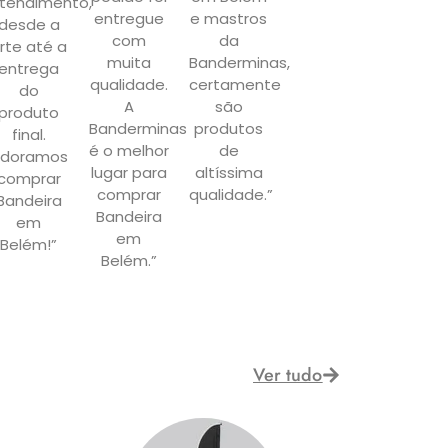
tendimento,
entregue
e mastros
desde a
com
da
rte até a
muita
Banderminas,
entrega
qualidade.
certamente
do
A
são
produto
Banderminas
produtos
final.
é o melhor
de
doramos
lugar para
altíssima
comprar
comprar
qualidade.”
Bandeira
Bandeira
em
em
Belém!”
Belém.”
Ver tudo