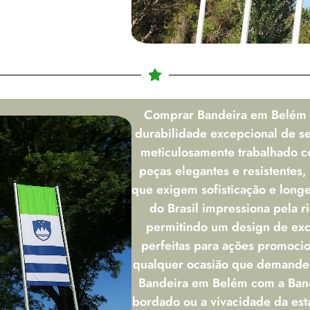
Comprar Bandeira em Belém
durabilidade excepcional de s
meticulosamente trabalhado c
peças elegantes e resistentes, 
que exigem sofisticação e longe
do Brasil impressiona pela r
permitindo um design de exce
perfeitas para ações promoci
qualquer ocasião que demande 
Bandeira em Belém com a Band
bordado ou a vivacidade da es