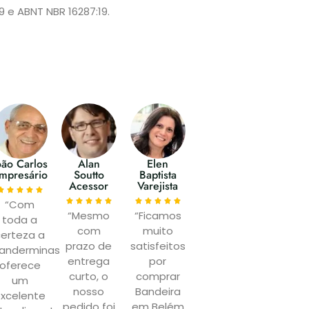
9 e ABNT NBR 16287:19.
oão Carlos
Alan
Elen
mpresário
Soutto
Baptista
Acessor
Varejista
“Com
“Mesmo
“Ficamos
toda a
com
muito
certeza a
prazo de
satisfeitos
anderminas
entrega
por
oferece
curto, o
comprar
um
nosso
Bandeira
xcelente
pedido foi
em Belém