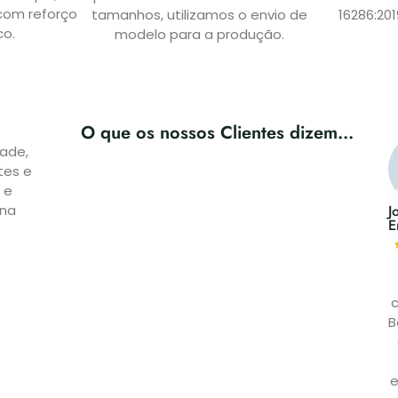
com reforço
tamanhos, utilizamos o envio de
16286:201
co.
modelo para a produção.
O que os nossos Clientes dizem...
dade,
tes e
 e
 na
J
E
B
e