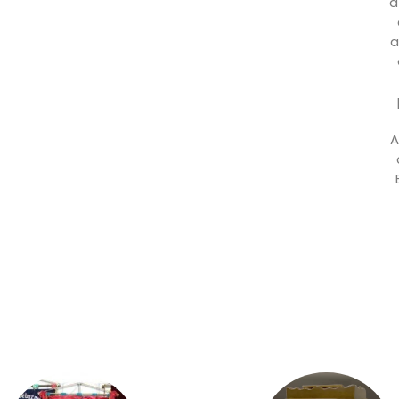
a
a
A