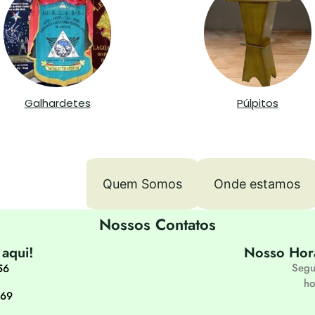
Galhardetes
Púlpitos
Contatos
Quem Somos
Onde estamos
Nossos Contatos
 aqui!
Nosso Hor
Segu
56
ho
069