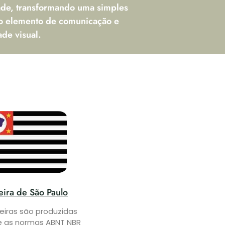
dade, transformando uma simples
o elemento de comunicação e
ade visual.
ira de São Paulo
eiras são produzidas
 as normas ABNT NBR