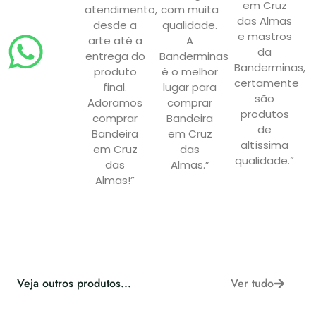
em Cruz
atendimento,
com muita
das Almas
desde a
qualidade.
e mastros
arte até a
A
da
entrega do
Banderminas
Banderminas,
produto
é o melhor
certamente
final.
lugar para
são
Adoramos
comprar
produtos
comprar
Bandeira
de
Bandeira
em Cruz
altíssima
em Cruz
das
qualidade.”
das
Almas.”
Almas!”
Veja outros produtos...
Ver tudo