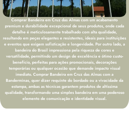
Comprar Bandeira em Cruz das Almas com um acabamento
premium e durabilidade excepcional de seus produtos, onde cada
detalhe é meticulosamente trabalhado com alta qualidade,
resultando em peças elegantes e resistentes, ideais para instituições
e eventos que exigem sofisticação e longevidade. Por outro lado, a
bandeira do Brasil impressiona pela riqueza de cores e
versatilidade, permitindo um design de excelência e ótimo custo-
benefício, perfeitas para ações promocionais, decorações
temporárias ou qualquer ocasião que demande impacto visual
imediato. Comprar Bandeira em Cruz das Almas com a
Banderminas, quer dizer requinte do bordado ou a vivacidade da
estampa, ambas as técnicas garantem produtos de altíssima
qualidade, transformando uma simples bandeira em uma poderoso
elemento de comunicação e identidade visual.