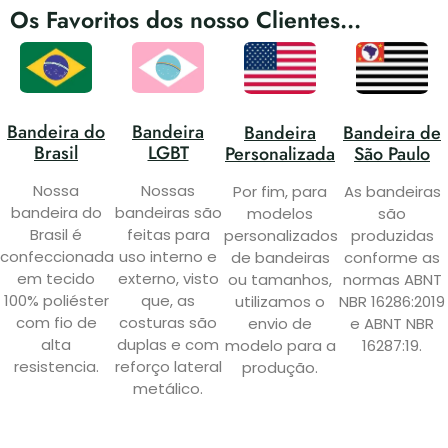
Os Favoritos dos nosso Clientes...
Bandeira do
Bandeira
Bandeira
Bandeira de
Brasil
LGBT
Personalizada
São Paulo
Nossa
Nossas
Por fim, para
As bandeiras
bandeira do
bandeiras são
modelos
são
Brasil é
feitas para
personalizados
produzidas
confeccionada
uso interno e
de bandeiras
conforme as
em tecido
externo, visto
ou tamanhos,
normas ABNT
100% poliéster
que, as
utilizamos o
NBR 16286:2019
com fio de
costuras são
envio de
e ABNT NBR
alta
duplas e com
modelo para a
16287:19.
resistencia.
reforço lateral
produção.
metálico.