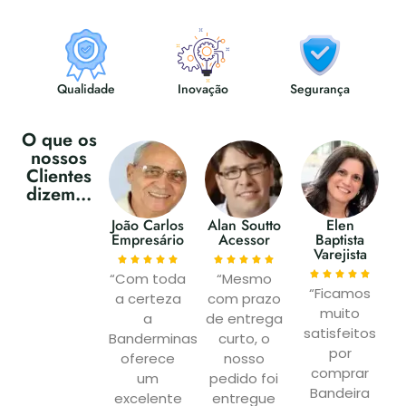
Qualidade
Inovação
Segurança
O que os
nossos
Clientes
dizem...
João Carlos
Alan Soutto
Elen
Empresário
Acessor
Baptista
Varejista
“Com toda
“Mesmo
“Ficamos
a certeza
com prazo
muito
a
de entrega
satisfeitos
Banderminas
curto, o
por
oferece
nosso
comprar
um
pedido foi
Bandeira
excelente
entregue