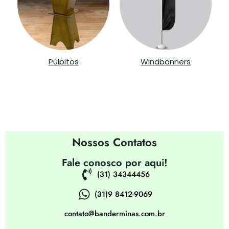
Púlpitos
Windbanners
Contatos
Nossos Contatos
Fale conosco por aqui!
(31) 34344456
(31)9 8412-9069
contato@banderminas.com.br