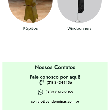
Púlpitos
Windbanners
Contatos
Nossos Contatos
Fale conosco por aqui!
(31) 34344456
(31)9 8412-9069
contato@banderminas.com.br