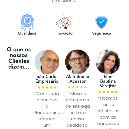
profissional.
Qualidade
Inovação
Segurança
O que os
nossos
Clientes
dizem...
João Carlos
Alan Soutto
Elen
Empresário
Acessor
Baptista
Varejista
“Com toda
“Mesmo
“Ficamos
a certeza
com prazo
muito
a
de entrega
satisfeitos
Banderminas
curto, o
com as
oferece
nosso
bandeiras
um
pedido foi