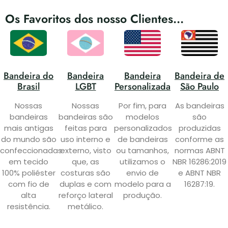
Os Favoritos dos nosso Clientes...
Bandeira do
Bandeira
Bandeira
Bandeira de
Brasil
LGBT
Personalizada
São Paulo
Nossas
Nossas
Por fim, para
As bandeiras
bandeiras
bandeiras são
modelos
são
mais antigas
feitas para
personalizados
produzidas
do mundo são
uso interno e
de bandeiras
conforme as
confeccionadas
externo, visto
ou tamanhos,
normas ABNT
em tecido
que, as
utilizamos o
NBR 16286:2019
100% poliéster
costuras são
envio de
e ABNT NBR
com fio de
duplas e com
modelo para a
16287:19.
alta
reforço lateral
produção.
resistência.
metálico.