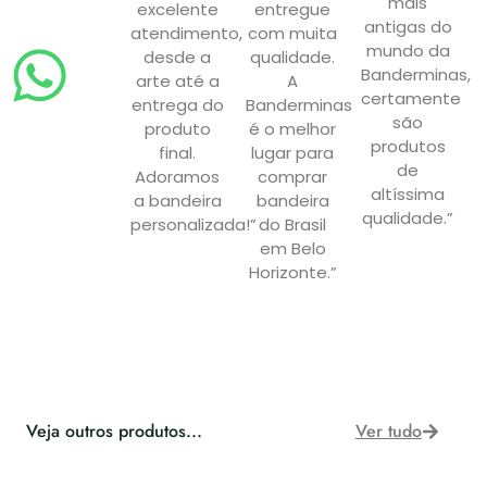
mais
excelente
entregue
antigas do
atendimento,
com muita
mundo da
desde a
qualidade.
Banderminas,
arte até a
A
certamente
entrega do
Banderminas
são
produto
é o melhor
produtos
final.
lugar para
de
Adoramos
comprar
altíssima
a bandeira
bandeira
qualidade.”
personalizada!”
do Brasil
em Belo
Horizonte.”
Veja outros produtos...
Ver tudo