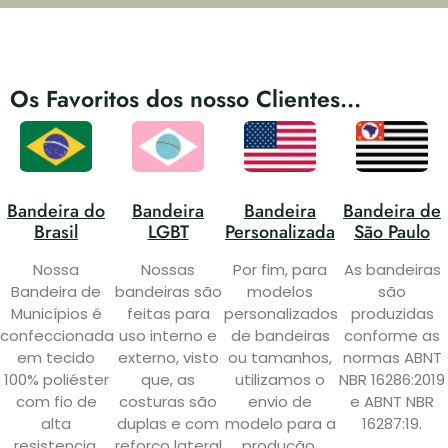
Os Favoritos dos nosso Clientes...
Bandeira do
Bandeira
Bandeira
Bandeira de
Brasil
LGBT
Personalizada
São Paulo
Nossa
Nossas
Por fim, para
As bandeiras
Bandeira de
bandeiras são
modelos
são
Municípios é
feitas para
personalizados
produzidas
confeccionada
uso interno e
de bandeiras
conforme as
em tecido
externo, visto
ou tamanhos,
normas ABNT
100% poliéster
que, as
utilizamos o
NBR 16286:2019
com fio de
costuras são
envio de
e ABNT NBR
alta
duplas e com
modelo para a
16287:19.
resistencia.
reforço lateral
produção.