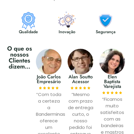
Qualidade
Inovação
Segurança
O que os
nossos
Clientes
dizem...
João Carlos
Alan Soutto
Elen
Empresário
Acessor
Baptista
Varejista
“Com toda
“Mesmo
“Ficamos
a certeza
com prazo
muito
a
de entrega
satisfeitos
Banderminas
curto, o
com as
oferece
nosso
bandeiras
um
pedido foi
e mastros
excelente
entregue