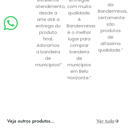
da
atendimento,
com muita
Banderminas,
desde a
qualidade.
certamente
arte até a
A
são
entrega do
Banderminas
produtos
produto
é o melhor
de
final.
lugar para
altíssima
Adoramos
comprar
qualidade.”
a bandeira
bandeira
de
de
municípios!”
municípios
em Belo
Horizonte.”
Veja outros produtos...
Ver tudo