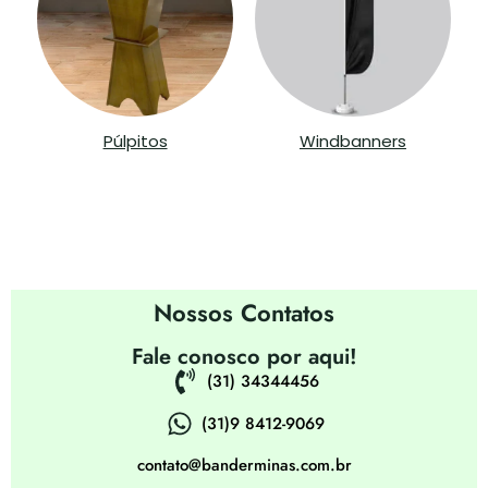
Púlpitos
Windbanners
Contatos
Nossos Contatos
Fale conosco por aqui!
(31) 34344456
(31)9 8412-9069
contato@banderminas.com.br