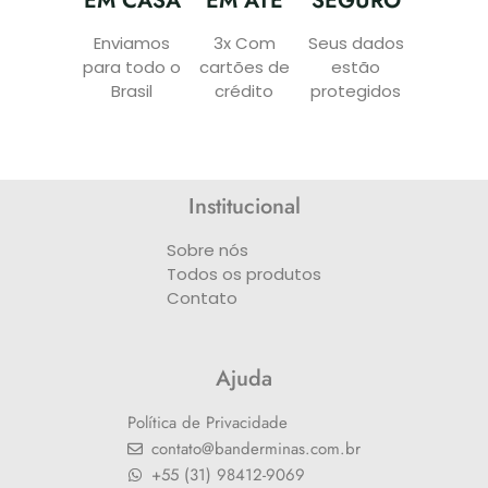
EM CASA
EM ATÉ
SEGURO
Enviamos
3x Com
Seus dados
para todo o
cartões de
estão
Brasil
crédito
protegidos
Institucional
Sobre nós
Todos os produtos
Contato
Ajuda
Política de Privacidade
contato@banderminas.com.br
+55 (31) 98412-9069