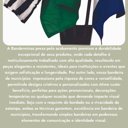
A Banderminas preza pelo acabamento premium e durabilidade
excepcional de seus produtos, onde cada detalhe é
meticulosamente trabalhado com alta qualidade, resultando em
peças elegantes e resistentes, ideais para instituições e eventos que
exigem sofisticação e longevidade. Por outro lado, nossa bandeira
de municípios impressiona pela riqueza de cores e versatilidade,
permitindo designs criativos e personalizados com ótimo custo-
benefício, perfeitas para ações promocionais, decorações
temporárias ou qualquer ocasião que demande impacto visual
imediato. Seja com o requinte do bordado ou a vivacidade da
estampa, ambas as técnicas garantem, excelência em bandeira de
municípios, transformando simples bandeiras em poderosos
elementos de comunicação e identidade visual.